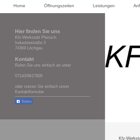
Home
Öffnungszeiten
Leistungen
Anf
Hier finden Sie uns
Kfz-Werkstatt Pfersich
Industriestraße 3
74369 Löchgau
Kontakt
Rufen Sie uns einfach an unter
07143/9617600
oder nutzen Sie einfach unser
Kontaktformular.
Teilen
Kfz-Werksta