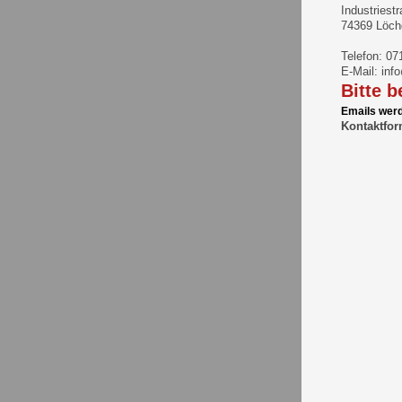
Industriest
74369 Löch
Telefon: 0
E-Mail: inf
Bitte 
Emails werd
Kontaktfor