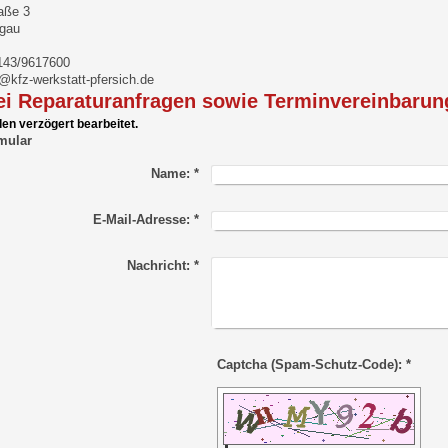
raße 3
gau
7143/9617600
o@kfz-werkstatt-pfersich.de
bei Reparaturanfragen sowie Terminvereinbarung
en verzögert bearbeitet.
mular
Name:
*
E-Mail-Adresse:
*
Nachricht:
*
Captcha (Spam-Schutz-Code): *